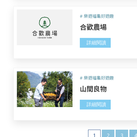
# 樂遊福龜好遊趣
合歡農場
詳細閱讀
# 樂遊福龜好遊趣
山間良物
詳細閱讀
1
2
3
4