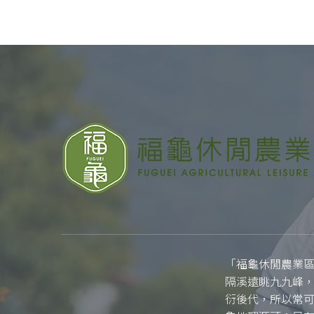
「福龜休閒農業區
隔溪遠眺九九峰
衍後代，所以常可