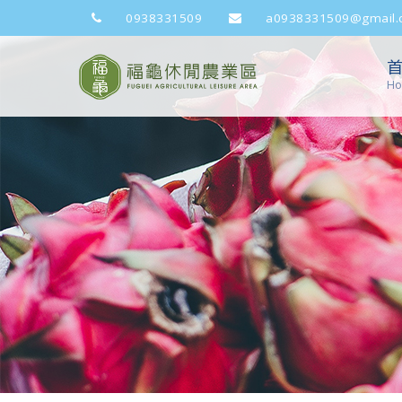
0938331509
a0938331509@gmail.
H