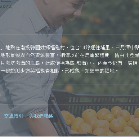
」地點在南投縣國姓鄉福龜村，位台14線通往埔里、日月潭中
，地形景觀與自然資源豐富。相傳以前在烏龜繁殖期，皆由此登
見滿坑滿溝的烏龜，此處便稱為龜坑(溝)，村內至今仍有一處稱
有一條蛇脈步道與福龜岩相對，形成龜、蛇鎮守的福地。
d.
交通指引
與我們聯絡