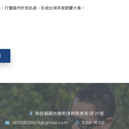
業，打響國內外知名度，形成台灣年度節慶大事。
表
南投縣國姓鄉乾溝村西東巷1弄25號
a0938331509@gmail.com
9:00-18:00