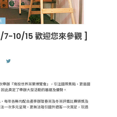
訊
/7-10/15 歡迎您來參觀 ]
次舉辦『南投世界茶業博覽會』，引注國際焦點，更是國
，因此奠定了舉辦大型活動的基礎及優勢。
色，每年各縣均配合產季辦理春茶及冬茶評鑑比賽頒獎及
無法一次多元呈現，更無法吸引國外遊客一次買足，玩透