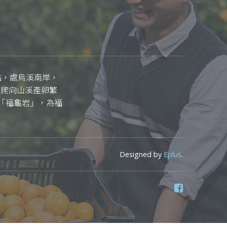
點，處烏溪南岸，
岸爬向山溪產卵繁
「福龜岩」，為福
Designed by
Eplus
.