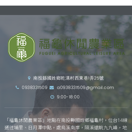
南投縣國姓鄉乾溝村西東巷1弄25號
0938331509
a0938331509@gmail.com
9:00-18:00
「福龜休閒農業區」地點在南投縣國姓鄉福龜村，位台14線
通往埔里、日月潭中點，處烏溪南岸，隔溪遠眺九九峰，地