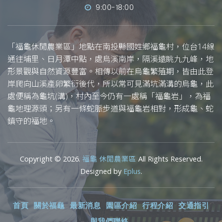
9:00-18:00
「福龜休閒農業區」地點在南投縣國姓鄉福龜村，位台14線
通往埔里、日月潭中點，處烏溪南岸，隔溪遠眺九九峰，地
形景觀與自然資源豐富。相傳以前在烏龜繁殖期，皆由此登
岸爬向山溪產卵繁衍後代，所以常可見滿坑滿溝的烏龜，此
處便稱為龜坑(溝)，村內至今仍有一處稱「福龜岩」，為福
龜地理源頭；另有一條蛇脈步道與福龜岩相對，形成龜、蛇
鎮守的福地。
Copyright © 2026.
福龜 休閒農業區
All Rights Reserved.
Designed by
Eplus
.
首頁
關於福龜
最新消息
園區介紹
行程介紹
交通指引
與我們聯絡