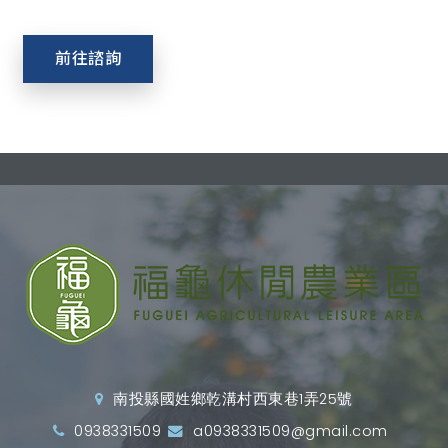
前往諮詢
南投縣國姓鄉乾溝村西東巷1弄25號
0938331509
a0938331509@gmail.com